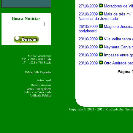
27/10/2009
Moradores de Vi
26/10/2009
Mais de três mil
Busca Notícias
Nacional da Juventude
26/10/2009
Magno e Jessica 
bodyboard
23/10/2009
Vila Velha tenta 
23/10/2009
Neymara Carvalho 
23/10/2009
Impasse entre go
Melhor Visualizado
15" - 800 x 600 Pixels
17" - 1024 x 768 Pixels
23/10/2009
Otto Andrade ped
Página 
E-Mail Vila Capixaba
Aviso Legal
Direitos Autorais
Fontes Bibliográficas
Política de Privacidade
Utilidade Publica
Copyright © 2004 - 2010 VilaCapixaba. Todos 