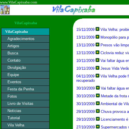
www.VilaCapixaba.com
VilaCapixaba
15/11/2009
Vila Velha: proib
VilaCapixaba
13/11/2009
Monopólio para p
Agradecimentos
13/11/2009
Presos vão limpar
Artigos
12/11/2009
Ciclovia reduz v
Busca
Contato
10/11/2009
Vai faltar água em
Divulgação
10/11/2009
Jesus Vida Verão:
Equipe
04/11/2009
Vila Velha pode f
recuperado
Eventos
30/10/2009
Vai faltar água 
Festa da Penha
30/10/2009
Metade da frota d
Fotos
Livro de Visitas
30/10/2009
Ambiental de Vil
Notícias
29/10/2009
Chuva provoca al
Tutorial
29/10/2009
Licenciamento é d
Vila Velha
27/10/2009
Supermercados v