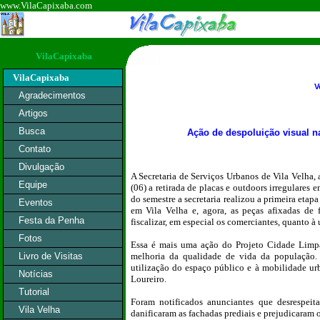
www.VilaCapixaba.com
VilaCapixaba
VilaCapixaba
V
Agradecimentos
Artigos
Busca
Ação de despoluição visual na
Contato
Divulgação
A Secretaria de Serviços Urbanos de Vila Velha, a
Equipe
(06) a retirada de placas e outdoors irregulares
do semestre a secretaria realizou a primeira eta
Eventos
em Vila Velha e, agora, as peças afixadas de 
Festa da Penha
fiscalizar, em especial os comerciantes, quanto à u
Fotos
Essa é mais uma ação do Projeto Cidade Limp
Livro de Visitas
melhoria da qualidade de vida da população.
utilização do espaço público e à mobilidade ur
Notícias
Loureiro.
Tutorial
Foram notificados anunciantes que desrespeita
Vila Velha
danificaram as fachadas prediais e prejudicaram o