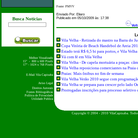
Fonte: PMVV
Enviado Por:
Eliaro
Publicado em 05/10/2009 às: 17:38
Busca Notícias
Volt
L
Vila Velha - Retirada do mastro na Barra do J
Copa Vitória de Beach Handebol de Areia 20
Estado terá R$ 6,5 bi para portos, e Vila Velha
Vá com fé em Vila Velha
Melhor Visualizado
15" - 800 x 600 Pixels
Vila Velha - De capela mortuária a praças: câ
17" - 1024 x 768 Pixels
Vila Velha reposiciona comerciantes na Praia 
Praias: Mais ônibus no fim de semana
E-Mail Vila Capixaba
Vila Velha Verão 2010 segue com programação
Aviso Legal
Vila Velha se prepara para crescer pelo lado O
Direitos Autorais
Prorrogadas inscrições para processo seletivo
Fontes Bibliográficas
Política de Privacidade
Utilidade Publica
Copyright © 2004 - 2010 VilaCapixaba. Todos 